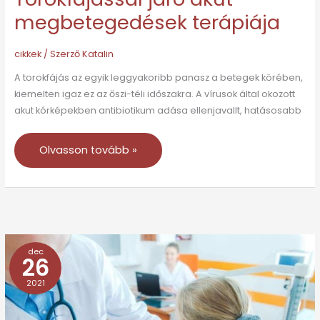
megbetegedések terápiája
cikkek
/ Szerző
Katalin
A torokfájás az egyik leggyakoribb panasz a betegek körében,
kiemelten igaz ez az őszi-téli időszakra. A vírusok által okozott
akut kórképekben antibiotikum adása ellenjavallt, hatásosabb
Olvasson tovább »
dec
Torokfájással
26
járó
2021
akut
megbetegedések