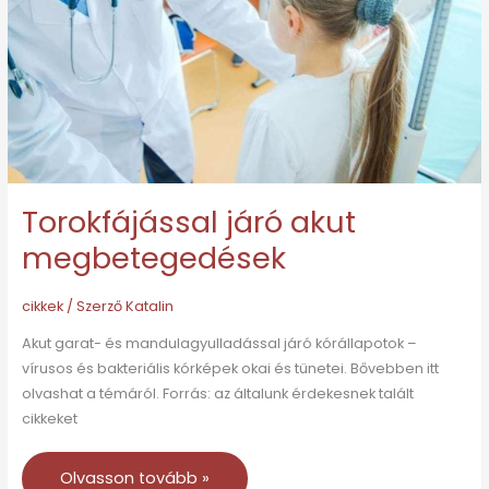
Torokfájással járó akut
megbetegedések
cikkek
/ Szerző
Katalin
Akut garat- és mandulagyulladással járó kórállapotok –
vírusos és bakteriális kórképek okai és tünetei. Bővebben itt
olvashat a témáról. Forrás: az általunk érdekesnek talált
cikkeket
Olvasson tovább »