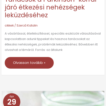
járó étkezési nehézségek
leküzdéséhez
cikkek
/ Szerző
Katalin
A vásárlással, ételkészítéssel, speciális eszközök választásával
kapcsolatban adunk tippeket és hasznos tanácsokat az
étkezési nehézségek, problémák leküzdéséhez. Bővebben itt
olvashat a témáról. Forrás: az általunk
Olvasson tovább »
ápr
A
29
pikkelysömörrel