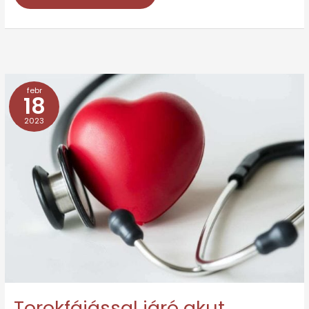
febr
Torokfájással
18
járó
2023
akut
megbetegedések
terápiája
Torokfájással járó akut