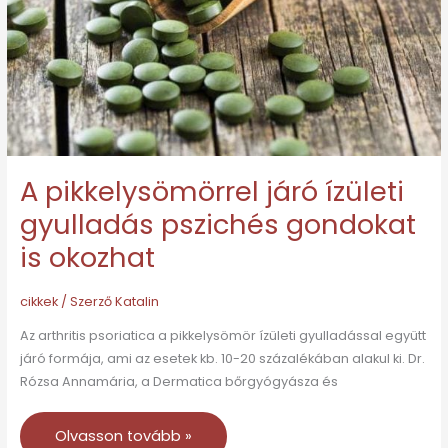
A pikkelysömörrel járó ízületi
gyulladás pszichés gondokat
is okozhat
cikkek
/ Szerző
Katalin
Az arthritis psoriatica a pikkelysömör ízületi gyulladással együtt
járó formája, ami az esetek kb. 10-20 százalékában alakul ki. Dr.
Rózsa Annamária, a Dermatica bőrgyógyásza és
Olvasson tovább »