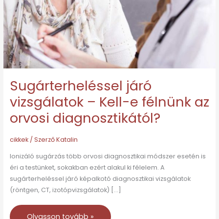
e
félnünk
az
orvosi
diagnosztikától?
Sugárterheléssel járó
vizsgálatok – Kell-e félnünk az
orvosi diagnosztikától?
cikkek
/ Szerző
Katalin
Ionizáló sugárzás több orvosi diagnosztikai módszer esetén is
éri a testünket, sokakban ezért alakul ki félelem. A
sugárterheléssel járó képalkotó diagnosztikai vizsgálatok
(röntgen, CT, izotópvizsgálatok) […]
Olvasson tovább »