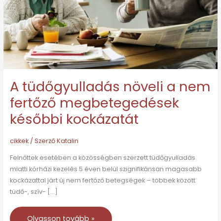
fertőző
megbetegedések
későbbi
kockázatát
A tüdőgyulladás növeli a nem
fertőző megbetegedések
későbbi kockázatát
cikkek
/ Szerző
Katalin
Felnőttek esetében a közösségben szerzett tüdőgyulladás
miatti kórházi kezelés 5 éven belül szignifikánsan magasabb
kockázattal járt új nem fertőző betegségek – többek között
tüdő-, szív- […]
Olvasson tovább »