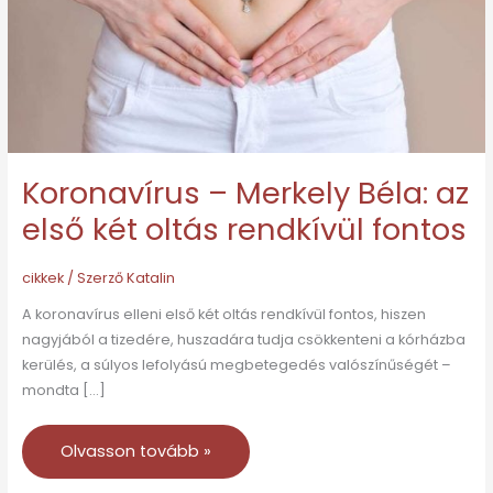
első
két
oltás
rendkívül
fontos
Koronavírus – Merkely Béla: az
első két oltás rendkívül fontos
cikkek
/ Szerző
Katalin
A koronavírus elleni első két oltás rendkívül fontos, hiszen
nagyjából a tizedére, huszadára tudja csökkenteni a kórházba
kerülés, a súlyos lefolyású megbetegedés valószínűségét –
mondta […]
Olvasson tovább »