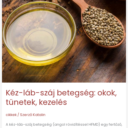
tünetek,
kezelés
Kéz-láb-száj betegség: okok,
tünetek, kezelés
cikkek
/ Szerző
Katalin
A kéz-láb-száj betegség (angol rövidítéssel HFMD) egy fertőző,