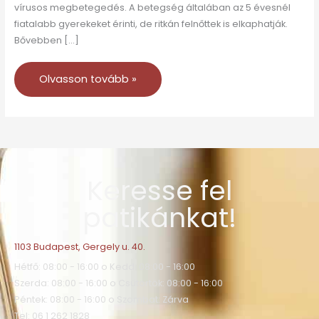
vírusos megbetegedés. A betegség általában az 5 évesnél
fiatalabb gyerekeket érinti, de ritkán felnőttek is elkaphatják.
Bővebben […]
Olvasson tovább »
Keresse fel
patikánkat!
1103 Budapest, Gergely u. 40.
Hétfő: 08:00 - 16:00 o Kedd: 08:00 - 16:00
Szerda: 08:00 - 16:00 o Csütörtök: 08:00 - 16:00
Péntek: 08:00 - 16:00 o Szombat: Zárva
Tel: 06 1 262 1828