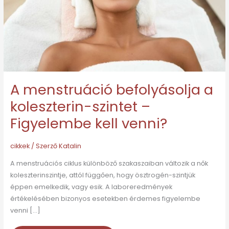
szintet
–
Figyelembe
kell
venni?
A menstruáció befolyásolja a
koleszterin-szintet –
Figyelembe kell venni?
cikkek
/ Szerző
Katalin
A menstruációs ciklus különböző szakaszaiban változik a nők
koleszterinszintje, attól függően, hogy ösztrogén-szintjük
éppen emelkedik, vagy esik. A laboreredmények
értékelésében bizonyos esetekben érdemes figyelembe
venni […]