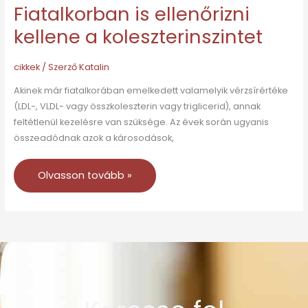
Fiatalkorban is ellenőrizni
kellene a koleszterinszintet
cikkek
/ Szerző
Katalin
Akinek már fiatalkorában emelkedett valamelyik vérzsírértéke
(LDL-, VLDL- vagy összkoleszterin vagy triglicerid), annak
feltétlenül kezelésre van szüksége. Az évek során ugyanis
összeadódnak azok a károsodások,
Olvasson tovább »