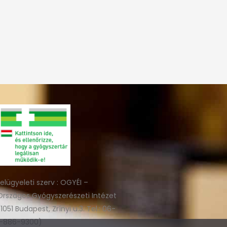
felügyeleti szerv : OGYÉI –
Országos Gyógyszerészeti Intézet
(1051 Budapest, Zrínyi u.3. Tel.: 06-
1-886-9300)