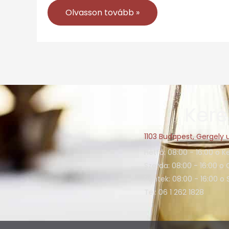
Olvasson tovább »
Kere
1103 Budapest, Gergely u
Hétfő: 08:00 - 16:00 o K
Szerda: 08:00 - 16:00 o 
Péntek: 08:00 - 16:00 o
Tel: 06 1 262 1828