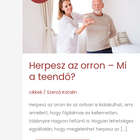
orron
–
Mi
a
teendő?
Herpesz az orron – Mi
a teendő?
cikkek
/ Szerző
Katalin
Herpesz az orron és az orrban is kialakulhat, ami
amellett, hogy fájdalmas és kellemetlen,
többnyire nagyon feltűnő is. Hogyan lehetséges
egyáltalán, hogy megjelenhet herpesz az […]