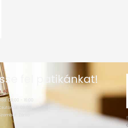
sse fel patikánkat!
. 40.
edd: 08:00 - 16:00
Csütörtök: 08:00 - 16:00
 Szombat: Zárva