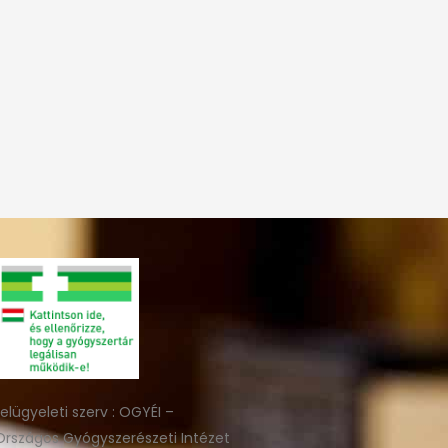
felügyeleti szerv : OGYÉI –
Országos Gyógyszerészeti Intézet