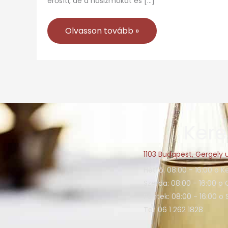
erősíti, de a hasizmokat és […]
Olvasson tovább »
Kere
1103 Budapest, Gergely u
Hétfő: 08:00 - 16:00 o K
Szerda: 08:00 - 16:00 o 
Péntek: 08:00 - 16:00 o
Tel: 06 1 262 1828