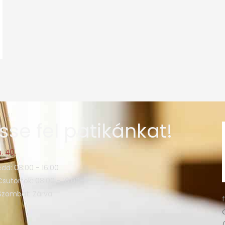
sse fel patikánkat!
. 40.
edd: 08:00 - 16:00
Csütörtök: 08:00 - 16:00
 Szombat: Zárva