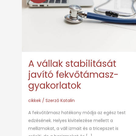
stabilitását
javító
fekvőtámasz-
gyakorlatok
A vállak stabilitását
javító fekvőtámasz-
gyakorlatok
cikkek
/ Szerző
Katalin
A fekvőtámasz hatékony módja az egész test
edzésének. Helyes kivitelezése mellett a
mellizmokat, a váll izmait és a tricepszet is