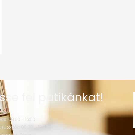
sse fel patikánkat!
. 40.
edd: 08:00 - 16:00
Csütörtök: 08:00 - 16:00
 Szombat: Zárva