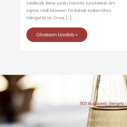
találkozik élete során hasonló tünetekkel, ám
sajnos csak kevesen fordulnak szakértőhöz.
Válogatás az Orvos […]
Olvasson tovább »
Kere
1103 Budapest, Gergely u
Hétfő: 08:00 - 16:00 o K
Szerda: 08:00 - 16:00 o 
Péntek: 08:00 - 16:00 o