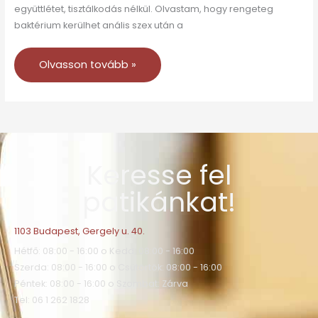
együttlétet, tisztálkodás nélkül. Olvastam, hogy rengeteg
baktérium kerülhet anális szex után a
Olvasson tovább »
Keresse fel
patikánkat!
1103 Budapest, Gergely u. 40.
Hétfő: 08:00 - 16:00 o Kedd: 08:00 - 16:00
Szerda: 08:00 - 16:00 o Csütörtök: 08:00 - 16:00
Péntek: 08:00 - 16:00 o Szombat: Zárva
Tel: 06 1 262 1828