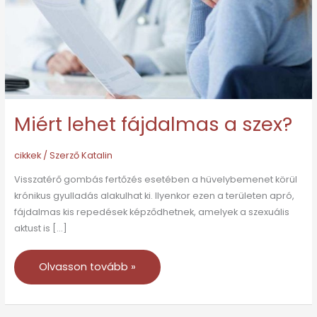
Miért lehet fájdalmas a szex?
cikkek
/ Szerző
Katalin
Visszatérő gombás fertőzés esetében a hüvelybemenet körül
krónikus gyulladás alakulhat ki. Ilyenkor ezen a területen apró,
fájdalmas kis repedések képződhetnek, amelyek a szexuális
aktust is […]
Olvasson tovább »