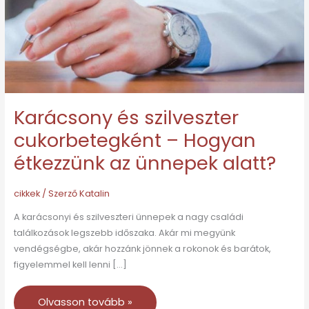
Hogyan
étkezzünk
az
ünnepek
alatt?
Karácsony és szilveszter
cukorbetegként – Hogyan
étkezzünk az ünnepek alatt?
cikkek
/ Szerző
Katalin
A karácsonyi és szilveszteri ünnepek a nagy családi
találkozások legszebb időszaka. Akár mi megyünk
vendégségbe, akár hozzánk jönnek a rokonok és barátok,
figyelemmel kell lenni […]
Olvasson tovább »