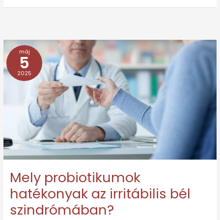
máj
Mely
5
probiotikumok
2025
hatékonyak
az
irritábilis
bél
szindrómában?
Mely probiotikumok
hatékonyak az irritábilis bél
szindrómában?