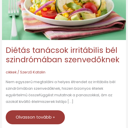
szenvedőknek
Diétás tanácsok irritábilis bél
szindrómában szenvedőknek
cikkek
/ Szerző
Katalin
Nem egyszerű megtalálni a helyes étrendet az irritábilis bél
szindrómában szenvedőknek, hiszen bizonyos ételek
egyértelmű összefüggést mutatnak a panaszokkal, ám az
azokat kiváltó élelmiszerek listája […]
Olvasson tovább »