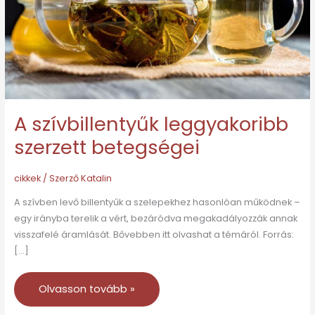
A szívbillentyűk leggyakoribb
szerzett betegségei
cikkek
/ Szerző
Katalin
A szívben levő billentyűk a szelepekhez hasonlóan működnek –
egy irányba terelik a vért, bezáródva megakadályozzák annak
visszafelé áramlását. Bővebben itt olvashat a témáról. Forrás:
[…]
Olvasson tovább »