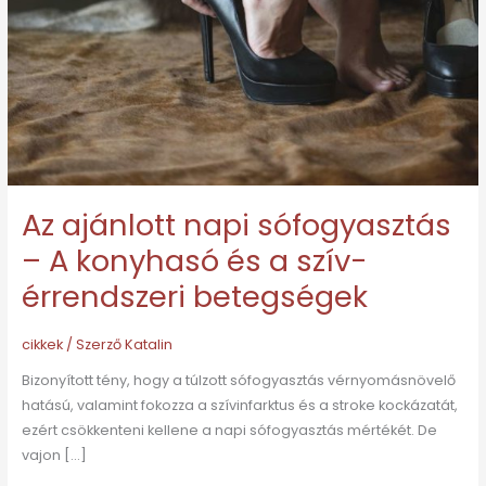
A
konyhasó
és
a
szív-
érrendszeri
betegségek
Az ajánlott napi sófogyasztás
– A konyhasó és a szív-
érrendszeri betegségek
cikkek
/ Szerző
Katalin
Bizonyított tény, hogy a túlzott sófogyasztás vérnyomásnövelő
hatású, valamint fokozza a szívinfarktus és a stroke kockázatát,
ezért csökkenteni kellene a napi sófogyasztás mértékét. De
vajon […]