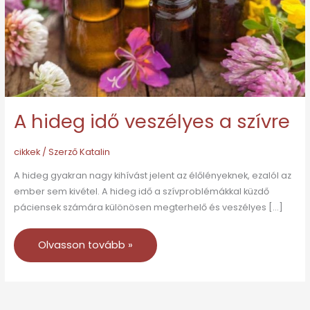
szívre
A hideg idő veszélyes a szívre
cikkek
/ Szerző
Katalin
A hideg gyakran nagy kihívást jelent az élőlényeknek, ezalól az
ember sem kivétel. A hideg idő a szívproblémákkal küzdő
páciensek számára különösen megterhelő és veszélyes […]
Olvasson tovább »