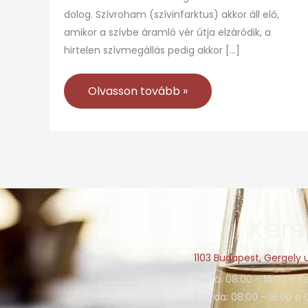
dolog. Szívroham (szívinfarktus) akkor áll elő,
amikor a szívbe áramló vér útja elzáródik, a
hirtelen szívmegállás pedig akkor […]
Olvasson tovább »
Kere
1103 Budapest, Gergely u
Hétfő: 08:00 - 16:00 o K
Szerda: 08:00 - 16:00 o 