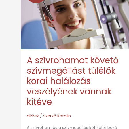
követő
szívmegállást
túlélők
korai
halálozás
veszélyének
vannak
A szívrohamot követő
kitéve
szívmegállást túlélők
korai halálozás
veszélyének vannak
kitéve
cikkek
/ Szerző
Katalin
A szívroham és a szívmegállás két különböző