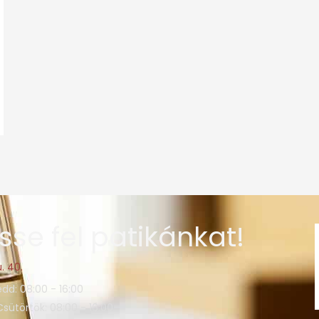
sse fel patikánkat!
. 40.
edd: 08:00 - 16:00
Csütörtök: 08:00 - 16:00