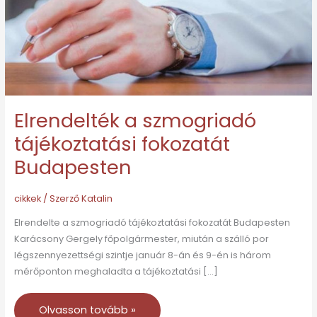
Budapesten
Elrendelték a szmogriadó
tájékoztatási fokozatát
Budapesten
cikkek
/ Szerző
Katalin
Elrendelte a szmogriadó tájékoztatási fokozatát Budapesten
Karácsony Gergely főpolgármester, miután a szálló por
légszennyezettségi szintje január 8-án és 9-én is három
mérőponton meghaladta a tájékoztatási […]
Olvasson tovább »