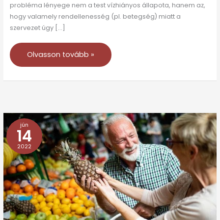
probléma lényege nem a test vízhiányos állapota, hanem az,
hogy valamely rendellenesség (pl. betegség) miatt a
szervezet úgy […]
Olvasson tovább »
jún
Mire
14
figyelmeztet
2022
a
szomjúságérzet?