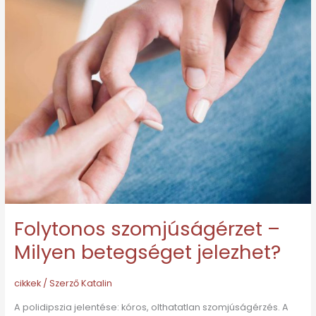
jelezhet?
Folytonos szomjúságérzet –
Milyen betegséget jelezhet?
cikkek
/ Szerző
Katalin
A polidipszia jelentése: kóros, olthatatlan szomjúságérzés. A