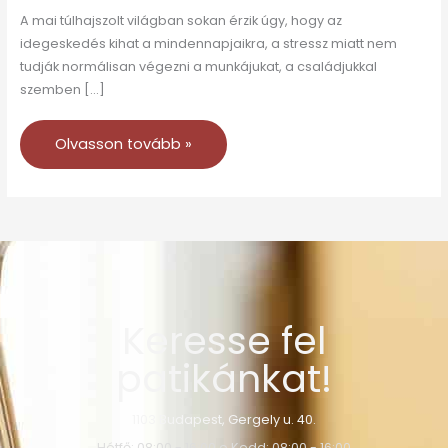
A mai túlhajszolt világban sokan érzik úgy, hogy az
idegeskedés kihat a mindennapjaikra, a stressz miatt nem
tudják normálisan végezni a munkájukat, a családjukkal
szemben […]
Olvasson tovább »
Keresse fel
patikánkat!
1103 Budapest, Gergely u. 40.
Hétfő: 08:00 - 16:00 o Kedd: 08:00 - 16:00