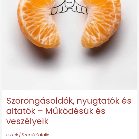
Működésük
és
veszélyeik
Szorongásoldók, nyugtatók és
altatók – Működésük és
veszélyeik
cikkek
/ Szerző
Katalin