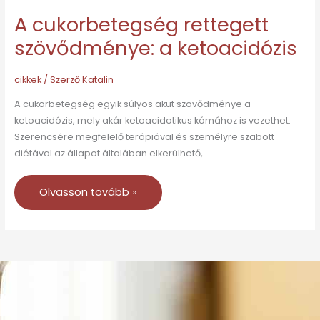
A cukorbetegség rettegett
szövődménye: a ketoacidózis
cikkek
/ Szerző
Katalin
A cukorbetegség egyik súlyos akut szövődménye a
ketoacidózis, mely akár ketoacidotikus kómához is vezethet.
Szerencsére megfelelő terápiával és személyre szabott
diétával az állapot általában elkerülhető,
Olvasson tovább »