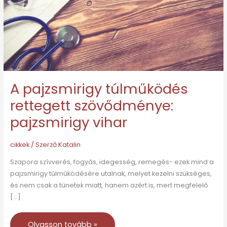
pajzsmirigy
vihar
A pajzsmirigy túlműködés
rettegett szövődménye:
pajzsmirigy vihar
cikkek
/ Szerző
Katalin
Szapora szívverés, fogyás, idegesség, remegés- ezek mind a
pajzsmirigy túlműködésére utalnak, melyet kezelni szükséges,
és nem csak a tünetek miatt, hanem azért is, mert megfelelő
[…]
Olvasson tovább »