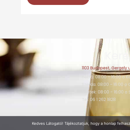
Kere
1103 Budapest, Gergely u
Hétfő: 08:00 - 16:00 o K
Szerda: 08:00 - 16:00 o 
Péntek: 08:00 - 16:00 o
Tel: 06 1 262 1828
Kedves Látogató! Tájékoztatjuk, hogy a honlap felhas