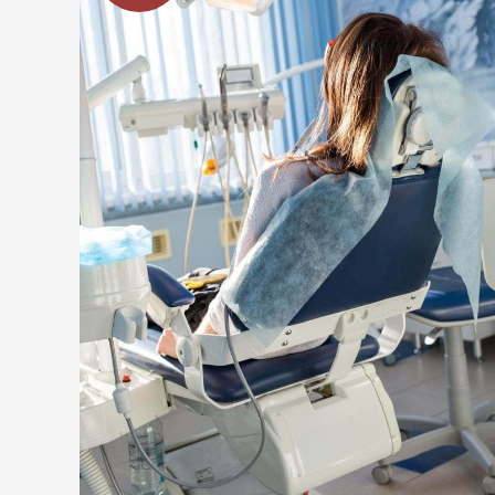
van
szükségük
csontjainknak?