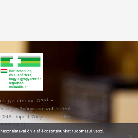
felügyeleti szerv : OGYÉI –
Országos Gyógyszerészeti Intézet
(1051 Budapest, Zrínyi u.3. Tel.: 06-
1-886-9300)
használatával ön a tájékoztatásunkat tudomásul veszi.