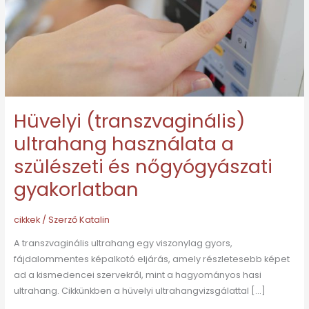
szülészeti
és
nőgyógyászati
gyakorlatban
Hüvelyi (transzvaginális)
ultrahang használata a
szülészeti és nőgyógyászati
gyakorlatban
cikkek
/ Szerző
Katalin
A transzvaginális ultrahang egy viszonylag gyors,
fájdalommentes képalkotó eljárás, amely részletesebb képet
ad a kismedencei szervekről, mint a hagyományos hasi
ultrahang. Cikkünkben a hüvelyi ultrahangvizsgálattal […]