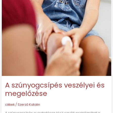
A szúnyogcsípés veszélyei és
megelőzése
cikkek
/ Szerző
Katalin
A szúnyogcsípés a viszketésen kívül egyéb problémákat is