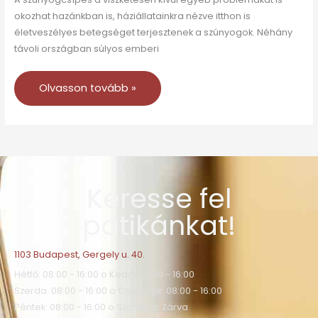
okozhat hazánkban is, háziállatainkra nézve itthon is
életveszélyes betegséget terjesztenek a szúnyogok. Néhány
távoli országban súlyos emberi
Olvasson tovább »
Keresse fel
patikánkat!
1103 Budapest, Gergely u. 40.
Hétfő: 08:00 - 16:00 o Kedd: 08:00 - 16:00
Szerda: 08:00 - 16:00 o Csütörtök: 08:00 - 16:00
Péntek: 08:00 - 16:00 o Szombat: Zárva