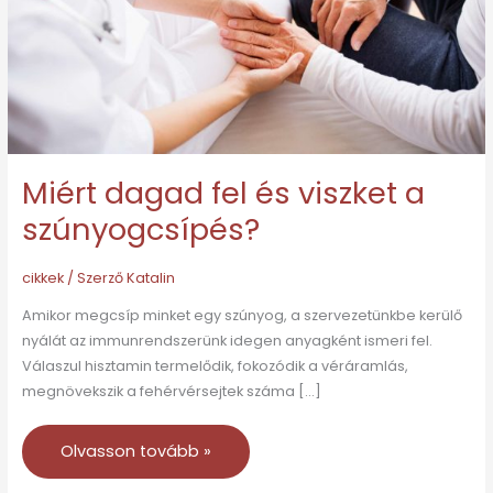
a
szúnyogcsípés?
Miért dagad fel és viszket a
szúnyogcsípés?
cikkek
/ Szerző
Katalin
Amikor megcsíp minket egy szúnyog, a szervezetünkbe kerülő
nyálát az immunrendszerünk idegen anyagként ismeri fel.
Válaszul hisztamin termelődik, fokozódik a véráramlás,
megnövekszik a fehérvérsejtek száma […]
Olvasson tovább »