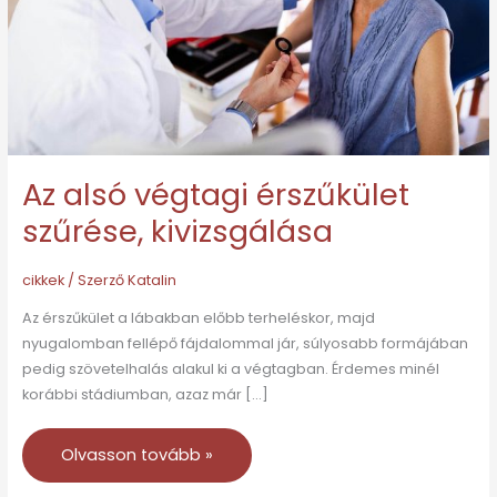
kivizsgálása
Az alsó végtagi érszűkület
szűrése, kivizsgálása
cikkek
/ Szerző
Katalin
Az érszűkület a lábakban előbb terheléskor, majd
nyugalomban fellépő fájdalommal jár, súlyosabb formájában
pedig szövetelhalás alakul ki a végtagban. Érdemes minél
korábbi stádiumban, azaz már […]
Olvasson tovább »