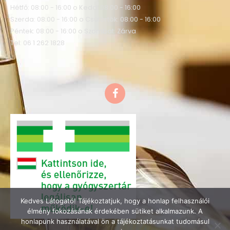
Hétfő: 08:00 - 16:00 o Kedd: 08:00 - 16:00
Szerda: 08:00 - 16:00 o Csütörtök: 08:00 - 16:00
Péntek: 08:00 - 16:00 o Szombat: Zárva
Tel: 06 1 262 1828
F
a
c
e
b
o
o
k
Kedves Látogató! Tájékoztatjuk, hogy a honlap felhasználói
élmény fokozásának érdekében sütiket alkalmazunk. A
honlapunk használatával ön a tájékoztatásunkat tudomásul