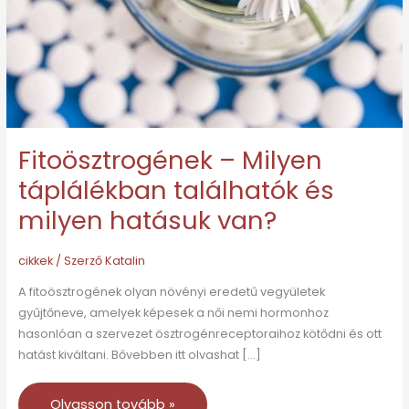
és
milyen
hatásuk
van?
Fitoösztrogének – Milyen
táplálékban találhatók és
milyen hatásuk van?
cikkek
/ Szerző
Katalin
A fitoösztrogének olyan növényi eredetű vegyületek
gyűjtőneve, amelyek képesek a női nemi hormonhoz
hasonlóan a szervezet ösztrogénreceptoraihoz kötődni és ott
hatást kiváltani. Bővebben itt olvashat […]
Olvasson tovább »