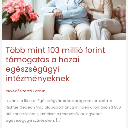
támogatás
a
hazai
egészségügyi
intézményeknek
Több mint 103 millió forint
támogatás a hazai
egészségügyi
intézményeknek
cikkek
/ Szerző
Katalin
Lezárult a Richter Egészségváros idei programsorozata. A
Richter Gedeon Nyrt. alapadománya minden állomáson 3 500
000 forintról indult, amelyet a résztvevők az ingyenes
egészségügyi szűréseken, […]