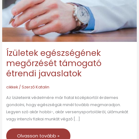
javaslatok
Ízületek egészségének
megőrzését támogató
étrendi javaslatok
cikkek
/ Szerző
Katalin
Az ízületeink védelmére már fiatal középkortól érdemes
gondolni, hogy egészségük minél tovább megmaradjon.
Legyen szó akár hobbi-, akár versenysportolókról, ülőmunkát
vagy intenzív fizikai munkát végző […]
Olvasson tovább »