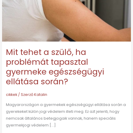
problémát
tapasztal
gyermeke
egészségügyi
ellátása
során?
Mit tehet a szülő, ha
problémát tapasztal
gyermeke egészségügyi
ellátása során?
cikkek
/ Szerző
Katalin
Magyarországon a gyermekek egészségügyi ellátása során a
gyerekeket külön jogi védelem illeti meg. Ez azt jelenti, hogy
nemcsak általános betegjogaik vannak, hanem speciális
gyermekjogi védelem […]