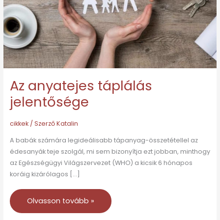
Az anyatejes táplálás
jelentősége
cikkek
/ Szerző
Katalin
A babák számára legideálisabb tápanyag-összetétellel az
édesanyák teje szolgál, mi sem bizonyítja ezt jobban, minthogy
az Egészségügyi Világszervezet (WHO) a kicsik 6 hónapos
koráig kizárólagos […]
Olvasson tovább »