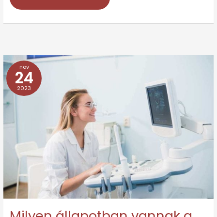
nov
Milyen
24
állapotban
2023
vannak
a
tartós
betegeket
gondozó
családtagok?
Milyen állapotban vannak a