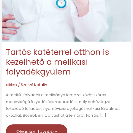
a
mellkasi
folyadékgyülem
Tartós katéterrel otthon is
kezelhető a mellkasi
folyadékgyülem
cikkek
/ Szerző
Katalin
A mellűri folyadék a mellhártya lemezei közötti kóros
mennyiségű folyadékfelszaporodás, mely nehézlégzést,
fokozódó fulladást, nyomó-szúró jellegű mellkasi fájdalmat
okozhat. Bővebben itt olvashat a témáról. Forrás: […]
Olvasson tovább »