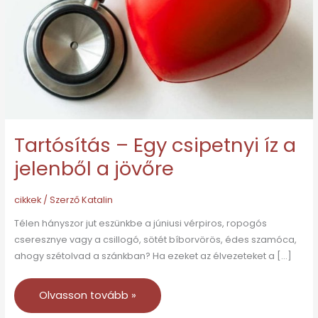
a
jelenből
a
jövőre
Tartósítás – Egy csipetnyi íz a
jelenből a jövőre
cikkek
/ Szerző
Katalin
Télen hányszor jut eszünkbe a júniusi vérpiros, ropogós
cseresznye vagy a csillogó, sötét bíborvörös, édes szamóca,
ahogy szétolvad a szánkban? Ha ezeket az élvezeteket a […]
Olvasson tovább »