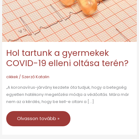
19
elleni
oltása
terén?
Hol tartunk a gyermekek
COVID-19 elleni oltása terén?
cikkek
/ Szerző
Katalin
„A koronavírus-járvány kezdete óta tudjuk, hogy a betegség
egyetlen hatékony megelőzési módja a védőoltás. Mára már
nem az a kérdés, hogy be kell-e oltani a […]
Olvasson tovább »