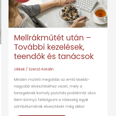
–
További
kezelések,
teendők
és
Mellrákműtét után –
tanácsok
További kezelések,
teendők és tanácsok
cikkek
/ Szerző
Katalin
Minden műtéti megoldás az emlő kisebb-
nagyobb elvesztéséhez vezet, mely a
betegeknek komoly pszichés problémát okoz.
Nem könnyű feldolgozni a nőiesség egyik
szimbólumának elvesztését még akkor