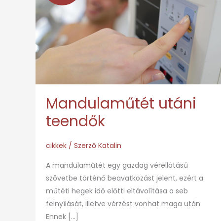
teendők
Mandulaműtét utáni
teendők
cikkek
/ Szerző
Katalin
A mandulaműtét egy gazdag vérellátású
szövetbe történő beavatkozást jelent, ezért a
műtéti hegek idő előtti eltávolítása a seb
felnyílását, illetve vérzést vonhat maga után.
Ennek […]