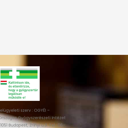
felügyeleti szerv : OGYÉI –
Országos Gyógyszerészeti Intézet
(1051 Budapest, Zrínyi u.3. Tel.: 06-