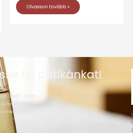
Olvasson tovább »
sse fel patikánkat!
. 40.
edd: 08:00 - 16:00
Csütörtök: 08:00 - 16:00
 Szombat: Zárva