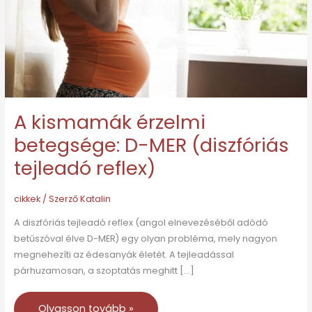
MER
(diszfóriás
tejleadó
reflex)
A kismamák érzelmi
betegsége: D-MER (diszfóriás
tejleadó reflex)
cikkek
/ Szerző
Katalin
A diszfóriás tejleadó reflex (angol elnevezéséből adódó
betűszóval élve D-MER) egy olyan probléma, mely nagyon
megnehezíti az édesanyák életét. A tejleadással
párhuzamosan, a szoptatás meghitt […]
Olvasson tovább »