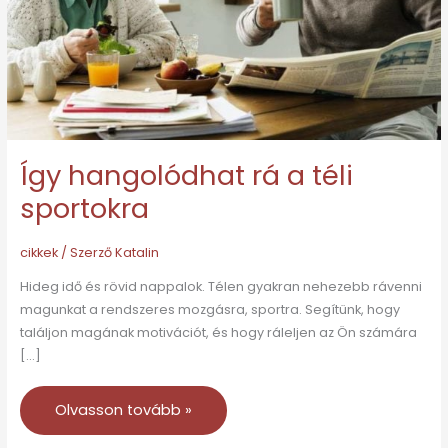
sportokra
Így hangolódhat rá a téli
sportokra
cikkek
/ Szerző
Katalin
Hideg idő és rövid nappalok. Télen gyakran nehezebb rávenni
magunkat a rendszeres mozgásra, sportra. Segítünk, hogy
találjon magának motivációt, és hogy ráleljen az Ön számára
[…]
Olvasson tovább »