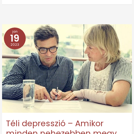
jan
Téli
19
depresszió
2023
–
Amikor
minden
nehezebben
megy
Téli depresszió – Amikor
minden nehezebben megy