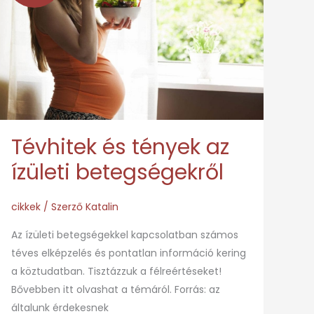
tények
az
ízületi
betegségekről
Tévhitek és tények az
ízületi betegségekről
cikkek
/ Szerző
Katalin
Az ízületi betegségekkel kapcsolatban számos
téves elképzelés és pontatlan információ kering
a köztudatban. Tisztázzuk a félreértéseket!
Bővebben itt olvashat a témáról. Forrás: az
általunk érdekesnek