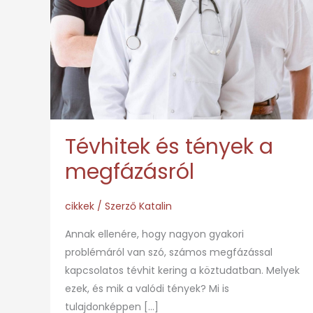
tények
a
megfázásról
Tévhitek és tények a
megfázásról
cikkek
/ Szerző
Katalin
Annak ellenére, hogy nagyon gyakori
problémáról van szó, számos megfázással
kapcsolatos tévhit kering a köztudatban. Melyek
ezek, és mik a valódi tények? Mi is
tulajdonképpen […]