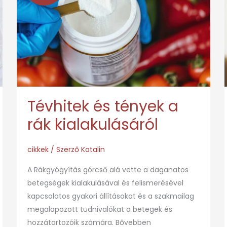
tények
a
rák
kialakulásáról
Tévhitek és tények a
rák kialakulásáról
cikkek
/ Szerző
Katalin
A Rákgyógyítás górcső alá vette a daganatos
betegségek kialakulásával és felismerésével
kapcsolatos gyakori állításokat és a szakmailag
megalapozott tudnivalókat a betegek és
hozzátartozóik számára. Bővebben