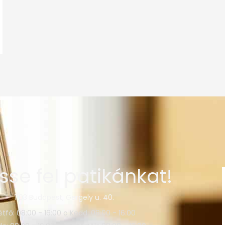
sse fel patikánkat!
1103 Budapest, Gergely u. 40.
étfő: 08:00 - 16:00 o Kedd: 08:00 - 16:00