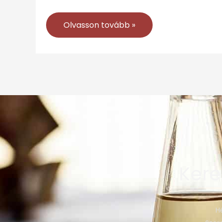
Olvasson tovább »
Kere
H