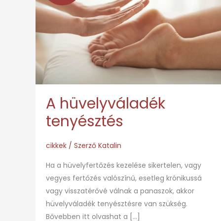
tenyésztés
A hüvelyváladék
tenyésztés
cikkek
/ Szerző
Katalin
Ha a hüvelyfertőzés kezelése sikertelen, vagy
vegyes fertőzés valószínű, esetleg krónikussá
vagy visszatérővé válnak a panaszok, akkor
hüvelyváladék tenyésztésre van szükség.
Bővebben itt olvashat a […]