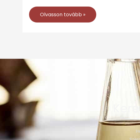
Olvasson tovább »
Kere
H
Szerd