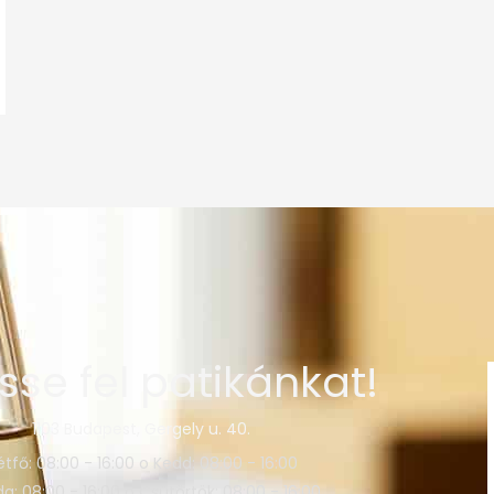
sse fel patikánkat!
1103 Budapest, Gergely u. 40.
étfő: 08:00 - 16:00 o Kedd: 08:00 - 16:00
a: 08:00 - 16:00 o Csütörtök: 08:00 - 16:00