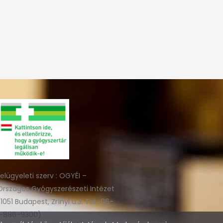
felügyeleti szerv : OGYÉI –
Országos Gyógyszerészeti Intézet
(1051 Budapest, Zrínyi u.3. Tel.: 06-
1-886-9300)