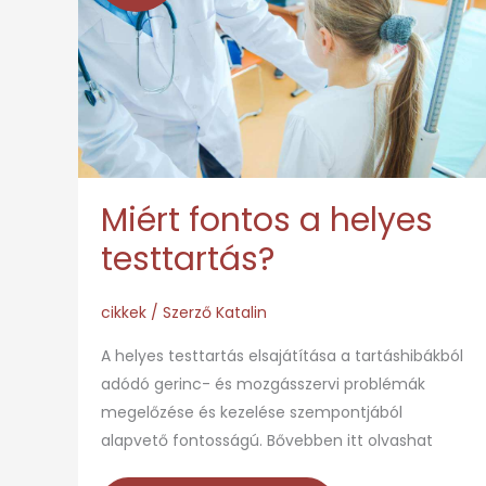
a
helyes
testtartás?
Miért fontos a helyes
testtartás?
cikkek
/ Szerző
Katalin
A helyes testtartás elsajátítása a tartáshibákból
adódó gerinc- és mozgásszervi problémák
megelőzése és kezelése szempontjából
alapvető fontosságú. Bővebben itt olvashat