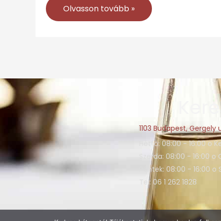
Olvasson tovább »
Kere
1103 Budapest, Gergely u
Hétfő: 08:00 - 16:00 o K
Szerda: 08:00 - 16:00 o 
Péntek: 08:00 - 16:00 o
Tel: 06 1 262 1828