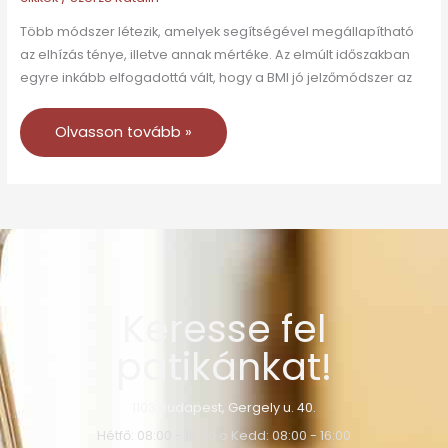
Több módszer létezik, amelyek segítségével megállapítható
az elhízás ténye, illetve annak mértéke. Az elmúlt időszakban
egyre inkább elfogadottá vált, hogy a BMI jó jelzőmódszer az
Olvasson tovább »
Keresse fel
patikánkat!
1103 Budapest, Gergely u. 40.
Hétfő: 08:00 - 16:00 o Kedd: 08:00 - 16:00