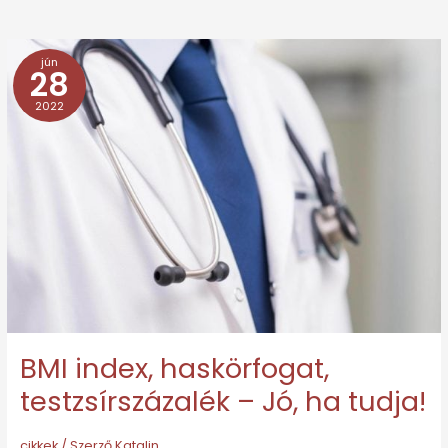
jún
BMI
28
index,
2022
haskörfogat,
testzsírszázalék
–
Jó,
ha
tudja!
BMI index, haskörfogat,
testzsírszázalék – Jó, ha tudja!
cikkek
/ Szerző
Katalin