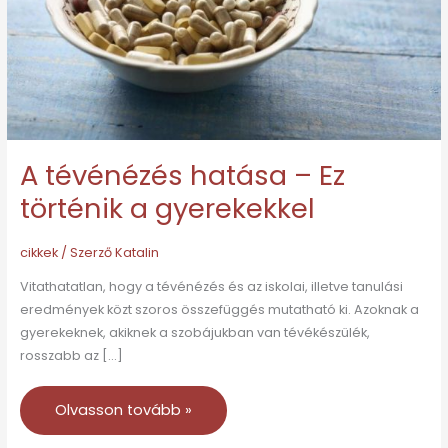
történik
a
gyerekekkel
A tévénézés hatása – Ez
történik a gyerekekkel
cikkek
/ Szerző
Katalin
Vitathatatlan, hogy a tévénézés és az iskolai, illetve tanulási
eredmények közt szoros összefüggés mutatható ki. Azoknak a
gyerekeknek, akiknek a szobájukban van tévékészülék,
rosszabb az […]
Olvasson tovább »