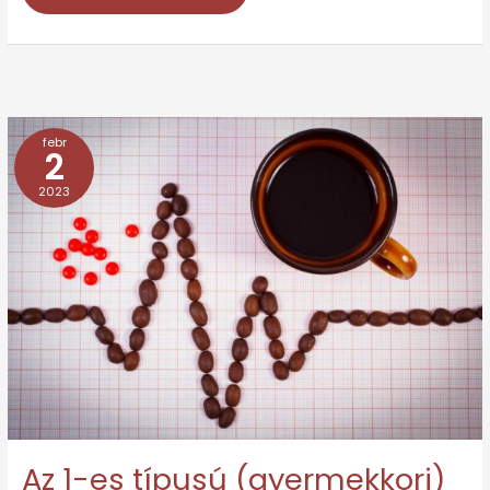
febr
Az
2
1-
2023
es
típusú
(gyermekkori)
cukorbetegség
és
tünetei
Az 1-es típusú (gyermekkori)