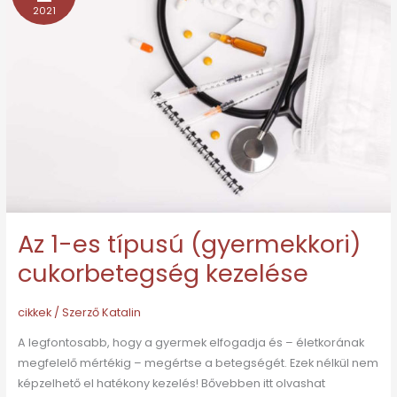
2021
es
típusú
(gyermekkori)
cukorbetegség
kezelése
Az 1-es típusú (gyermekkori)
cukorbetegség kezelése
cikkek
/ Szerző
Katalin
A legfontosabb, hogy a gyermek elfogadja és – életkorának
megfelelő mértékig – megértse a betegségét. Ezek nélkül nem
képzelhető el hatékony kezelés! Bővebben itt olvashat