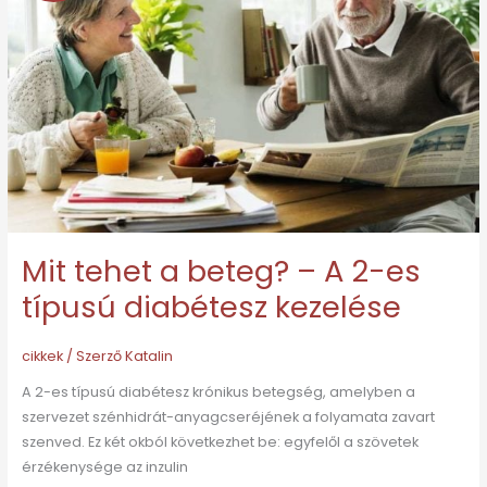
a
beteg?
–
A
2-
es
típusú
diabétesz
kezelése
Mit tehet a beteg? – A 2-es
típusú diabétesz kezelése
cikkek
/ Szerző
Katalin
A 2-es típusú diabétesz krónikus betegség, amelyben a
szervezet szénhidrát-anyagcseréjének a folyamata zavart
szenved. Ez két okból következhet be: egyfelől a szövetek
érzékenysége az inzulin