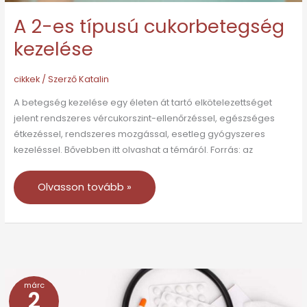
A 2-es típusú cukorbetegség
kezelése
cikkek
/ Szerző
Katalin
A betegség kezelése egy életen át tartó elkötelezettséget
jelent rendszeres vércukorszint-ellenőrzéssel, egészséges
étkezéssel, rendszeres mozgással, esetleg gyógyszeres
kezeléssel. Bővebben itt olvashat a témáról. Forrás: az
Olvasson tovább »
márc
Az
2
1-