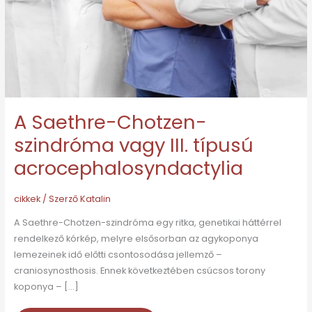
III.
típusú
acrocephalosyndactylia
A Saethre-Chotzen-
szindróma vagy III. típusú
acrocephalosyndactylia
cikkek
/ Szerző
Katalin
A Saethre-Chotzen-szindróma egy ritka, genetikai háttérrel
rendelkező kórkép, melyre elsősorban az agykoponya
lemezeinek idő előtti csontosodása jellemző –
craniosynosthosis. Ennek következtében csúcsos torony
koponya – […]