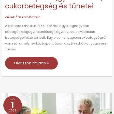
cukorbetegség és tünetei
cikkek
/ Szerző
Katalin
A diabetes mellitus a XXI. század egyik legnagyobb
népegészségügyi jelentőségű úgynevezett civilizációs
betegségei közé tartozik. Egy olyan anyagcsere-betegségről
van szó, amelynek középpontjában a szénhidrát-anyagcsere
zavara
Olvasson tovább »
máj
Mit
1
tehet
2022