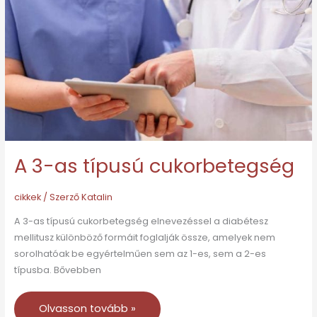
típusú
cukorbetegség
A 3-as típusú cukorbetegség
cikkek
/ Szerző
Katalin
A 3-as típusú cukorbetegség elnevezéssel a diabétesz
mellitusz különböző formáit foglalják össze, amelyek nem
sorolhatóak be egyértelműen sem az 1-es, sem a 2-es
típusba. Bővebben
Olvasson tovább »