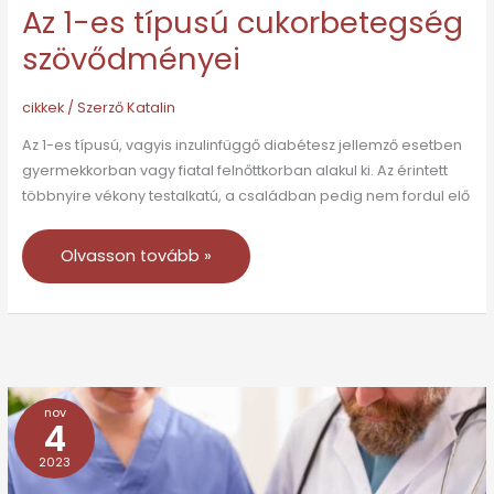
Az 1-es típusú cukorbetegség
szövődményei
cikkek
/ Szerző
Katalin
Az 1-es típusú, vagyis inzulinfüggő diabétesz jellemző esetben
gyermekkorban vagy fiatal felnőttkorban alakul ki. Az érintett
többnyire vékony testalkatú, a családban pedig nem fordul elő
Olvasson tovább »
nov
A
4
3-
2023
as