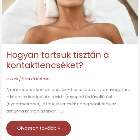
Hogyan tartsuk tisztán a
kontaktlencséket?
cikkek
/ Szerző
Katalin
A mai modern kontaktlencsék – hasonlóan a szemüvegekhez
– képesek korrigálni a rövid- (myopia) és távollátást
(hypermetropia), a tórikus lencsék pedig segítenek az
astigmia korrigálásában. […]
Olvasson tovább »