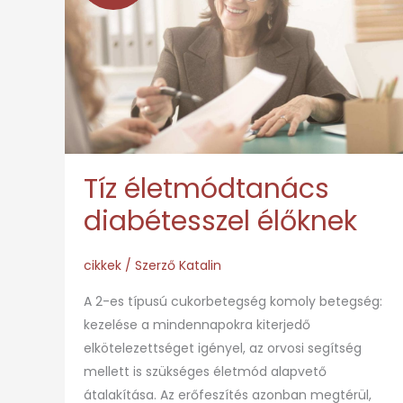
diabétesszel
élőknek
Tíz életmódtanács
diabétesszel élőknek
cikkek
/ Szerző
Katalin
A 2-es típusú cukorbetegség komoly betegség:
kezelése a mindennapokra kiterjedő
elkötelezettséget igényel, az orvosi segítség
mellett is szükséges életmód alapvető
átalakítása. Az erőfeszítés azonban megtérül,