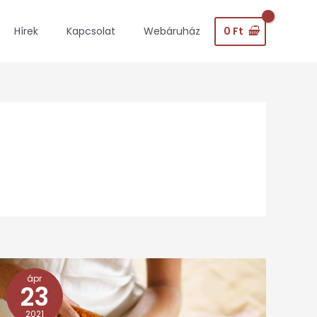
0
Ft
Hírek
Kapcsolat
Webáruház
ápr
Tíz
23
fontos
2021