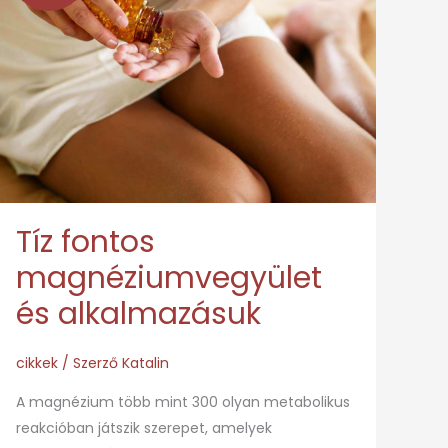
magnéziumvegyület
és
alkalmazásuk
Tíz fontos
magnéziumvegyület
és alkalmazásuk
cikkek
/ Szerző
Katalin
A magnézium több mint 300 olyan metabolikus
reakcióban játszik szerepet, amelyek