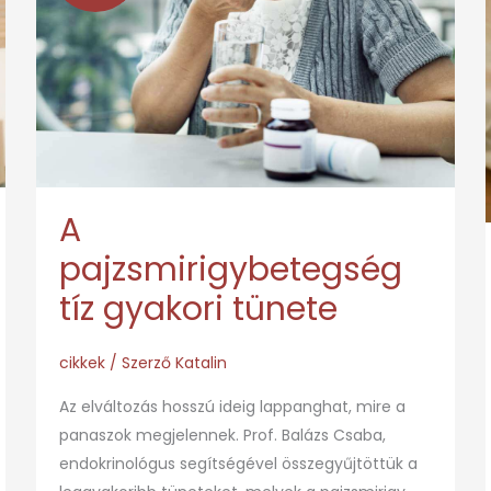
tíz
gyakori
tünete
A
pajzsmirigybetegség
tíz gyakori tünete
cikkek
/ Szerző
Katalin
Az elváltozás hosszú ideig lappanghat, mire a
panaszok megjelennek. Prof. Balázs Csaba,
endokrinológus segítségével összegyűjtöttük a