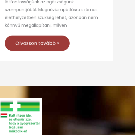
létfontosságúak az egészségünk
szempontjából. Magnéziumpótlásra számos
élethelyzetben szükség lehet, azonban nem
könnyű megállapítani, milyen
Olvasson tovább »