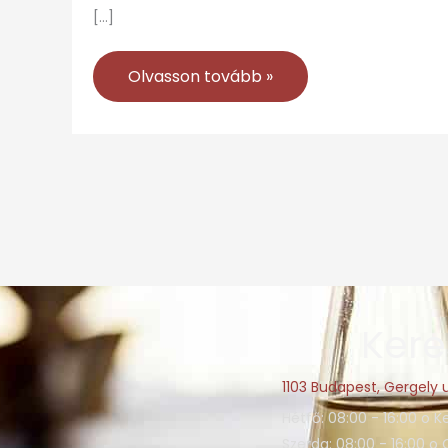
[…]
Olvasson tovább »
Kere
1103 Budapest, Gergely u
Hétfő: 08:00 - 16:00 o K
Szerda: 08:00 - 16:00 o 