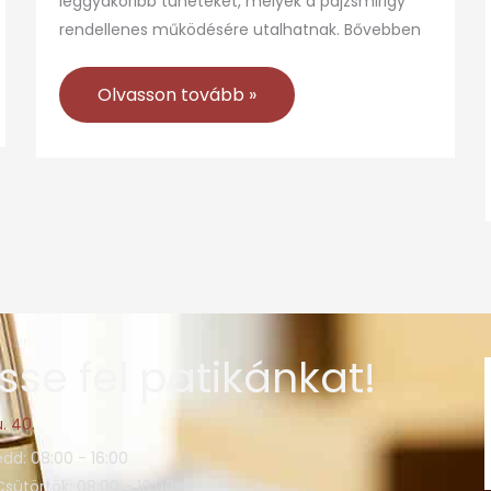
leggyakoribb tüneteket, melyek a pajzsmirigy
rendellenes működésére utalhatnak. Bővebben
Olvasson tovább »
sse fel patikánkat!
. 40.
edd: 08:00 - 16:00
Csütörtök: 08:00 - 16:00