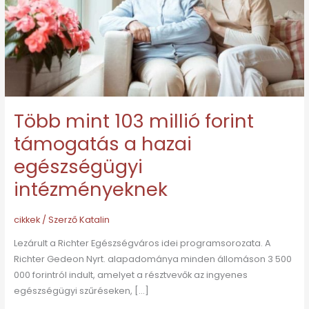
támogatás
a
hazai
egészségügyi
intézményeknek
Több mint 103 millió forint
támogatás a hazai
egészségügyi
intézményeknek
cikkek
/ Szerző
Katalin
Lezárult a Richter Egészségváros idei programsorozata. A
Richter Gedeon Nyrt. alapadománya minden állomáson 3 500
000 forintról indult, amelyet a résztvevők az ingyenes
egészségügyi szűréseken, […]