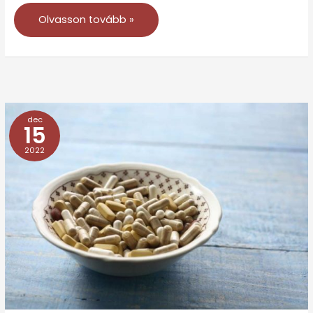
Olvasson tovább »
dec
Több
15
mint
2022
húszezren
fordultak
influenzaszerű
tünetekkel
orvoshoz
a
múlt
héten