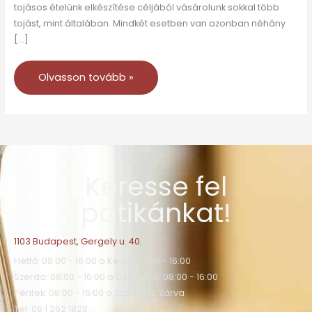
tojásos ételünk elkészítése céljából vásárolunk sokkal több
tojást, mint általában. Mindkét esetben van azonban néhány
[…]
Olvasson tovább »
Keresse fel
patikánkat!
1103 Budapest, Gergely u. 40.
Hétfő: 08:00 - 16:00 o Kedd: 08:00 - 16:00
Szerda: 08:00 - 16:00 o Csütörtök: 08:00 - 16:00
Péntek: 08:00 - 16:00 o Szombat: Zárva
Tel: 06 1 262 1828