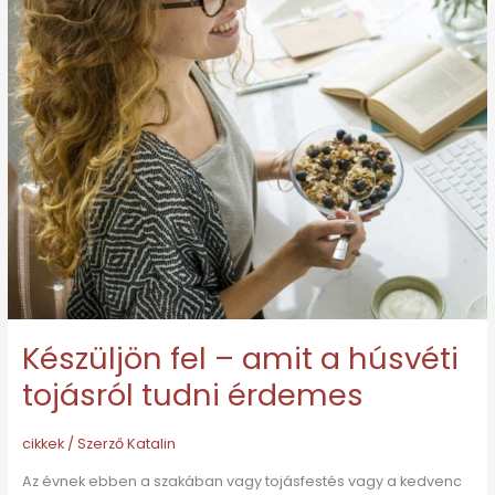
húsvéti
tojásról
tudni
érdemes
Készüljön fel – amit a húsvéti
tojásról tudni érdemes
cikkek
/ Szerző
Katalin
Az évnek ebben a szakában vagy tojásfestés vagy a kedvenc