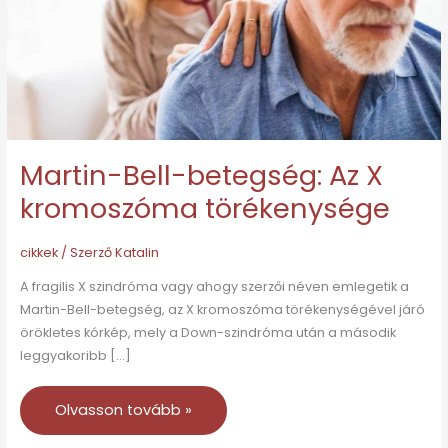
kromoszóma
törékenysége
Martin-Bell-betegség: Az X
kromoszóma törékenysége
cikkek
/ Szerző
Katalin
A fragilis X szindróma vagy ahogy szerzői néven emlegetik a
Martin-Bell-betegség, az X kromoszóma törékenységével járó
örökletes kórkép, mely a Down-szindróma után a második
leggyakoribb […]
Olvasson tovább »