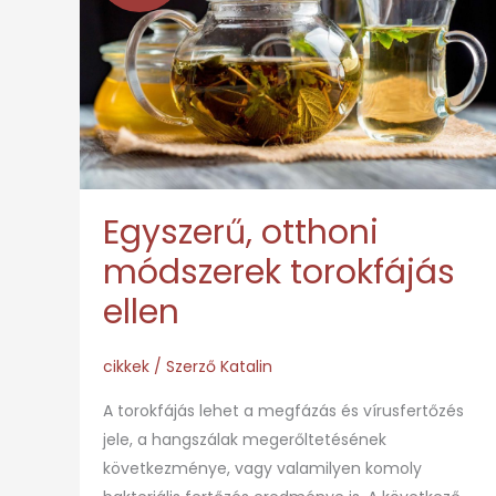
módszerek
torokfájás
ellen
Egyszerű, otthoni
módszerek torokfájás
ellen
cikkek
/ Szerző
Katalin
A torokfájás lehet a megfázás és vírusfertőzés
jele, a hangszálak megerőltetésének
következménye, vagy valamilyen komoly