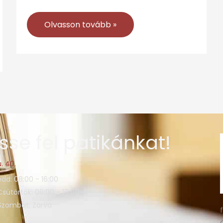
Olvasson tovább »
sse fel patikánkat!
. 40.
edd: 08:00 - 16:00
Csütörtök: 08:00 - 16:00
 Szombat: Zárva