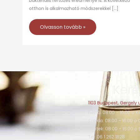
bakteriális fertőzés eredménye is. A következő
otthon is alkalmazható módszerekkel […]
Olvasson tovább »
Kere
1103 Budapest, Gergely u
Hétfő: 08:00 - 16:00 o K
Szerda: 08:00 - 16:00 o 
Péntek: 08:00 - 16:00 o
Tel: 06 1 262 1828