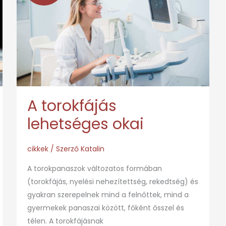
lehetséges
okai
A torokfájás
lehetséges okai
cikkek
/ Szerző
Katalin
A torokpanaszok változatos formában
(torokfájás, nyelési nehezítettség, rekedtség) és
gyakran szerepelnek mind a felnőttek, mind a
gyermekek panaszai között, főként ősszel és
télen. A torokfájásnak