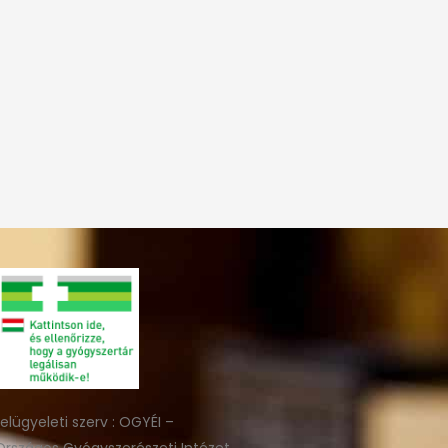
felügyeleti szerv : OGYÉI –