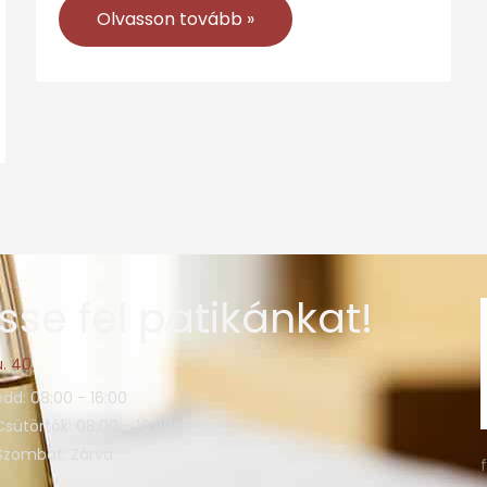
Olvasson tovább »
sse fel patikánkat!
. 40.
edd: 08:00 - 16:00
Csütörtök: 08:00 - 16:00
 Szombat: Zárva