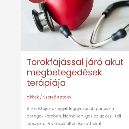
akut
megbetegedések
terápiája
Torokfájással járó akut
megbetegedések
terápiája
cikkek
/ Szerző
Katalin
A torokfájás az egyik leggyakoribb panasz a
betegek körében, kiemelten igaz ez az őszi-téli
időszakra. A vírusok által okozott akut