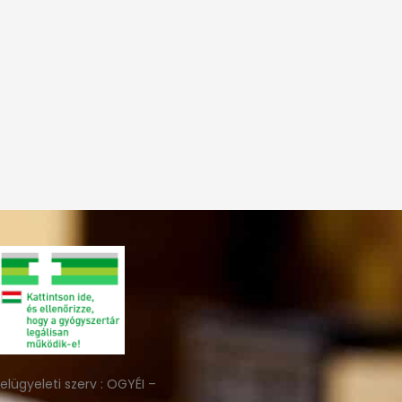
felügyeleti szerv : OGYÉI –