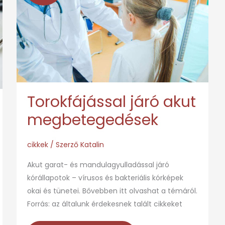
akut
megbetegedések
Torokfájással járó akut
megbetegedések
cikkek
/ Szerző
Katalin
Akut garat- és mandulagyulladással járó
kórállapotok – vírusos és bakteriális kórképek
okai és tünetei. Bővebben itt olvashat a témáról.
Forrás: az általunk érdekesnek talált cikkeket