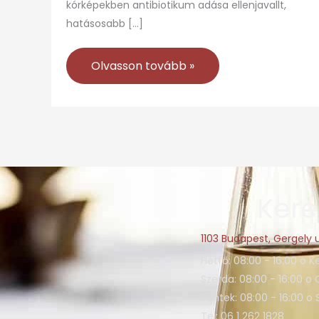
kórképekben antibiotikum adása ellenjavallt,
hatásosabb […]
Olvasson tovább »
Kere
1103 Budapest, Gergely u
Hétfő: 08:00 - 16:00 o K
Szerda: 08:00 - 16:00 o 
Péntek: 08:00 - 16:00 o
Tel: 06 1 262 1828