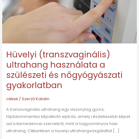
szülészeti
és
nőgyógyászati
gyakorlatban
Hüvelyi (transzvaginális)
ultrahang használata a
szülészeti és nőgyógyászati
gyakorlatban
cikkek
/ Szerző
Katalin
A transzvaginális ultrahang egy viszonylag gyors,
fájdalommentes képalkotó eljárás, amely részletesebb képet
ad a kismedencei szervekről, mint a hagyományos hasi
ultrahang. Cikkünkben a hüvelyi ultrahangvizsgálattal […]